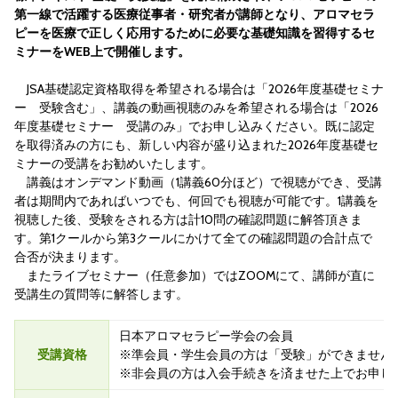
第一線で活躍する医療従事者・研究者が講師となり、アロマセラ
ピーを医療で正しく応用するために必要な基礎知識を習得するセ
ミナーをWEB上で開催します。
JSA基礎認定資格取得を希望される場合は「2026年度基礎セミナ
ー 受験含む」、講義の動画視聴のみを希望される場合は「2026
年度基礎セミナー 受講のみ」でお申し込みください。既に認定
を取得済みの方にも、新しい内容が盛り込まれた2026年度基礎セ
ミナーの受講をお勧めいたします。
講義はオンデマンド動画（1講義60分ほど）で視聴ができ、受講
者は期間内であればいつでも、何回でも視聴が可能です。1講義を
視聴した後、受験をされる方は計10問の確認問題に解答頂きま
す。第1クールから第3クールにかけて全ての確認問題の合計点で
合否が決まります。
またライブセミナー（任意参加）ではZOOMにて、講師が直に
受講生の質問等に解答します。
日本アロマセラピー学会の会員
受講資格
※準会員・学生会員の方は「受験」ができません
※非会員の方は入会手続きを済ませた上でお申し